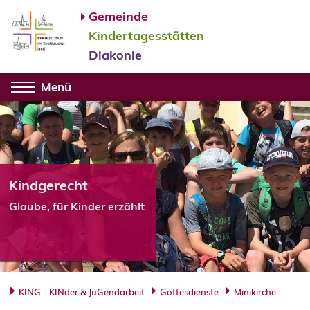
Gemeinde
Kindertagesstätten
Diakonie
Menü
Kindgerecht
Glaube, für Kinder erzählt
KING - KINder & JuGendarbeit
Gottesdienste
Minikirche