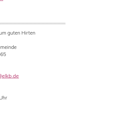
Zum guten Hirten
emeinde
165
@elkb.de
 Uhr