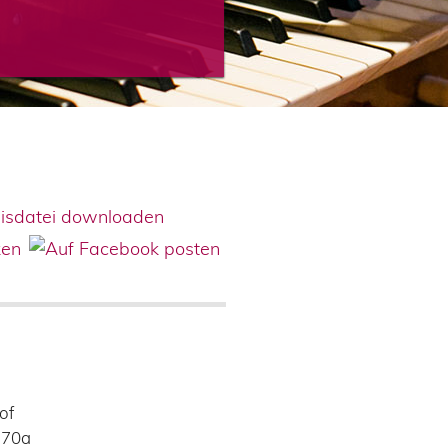
of
170a