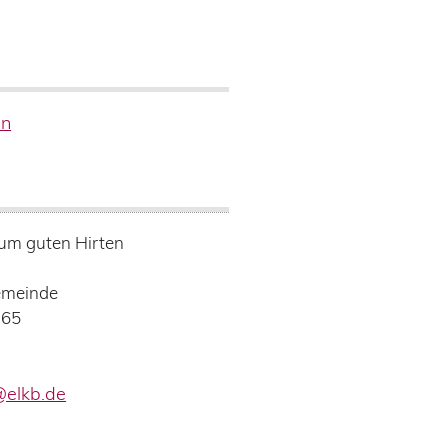
en
Zum guten Hirten
emeinde
165
@elkb.de