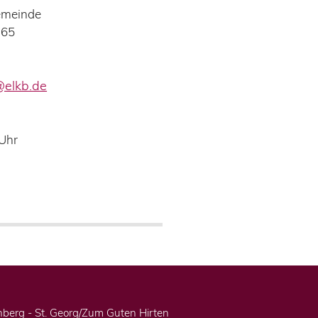
emeinde
165
@elkb.de
 Uhr
berg - St. Georg/Zum Guten Hirten