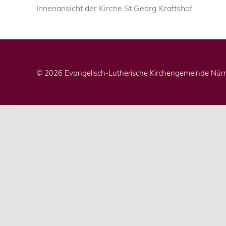
Innenansicht der Kirche St.Georg Kraftshof
© 2026 Evangelisch-Lutherische Kirchengemeinde Nürn