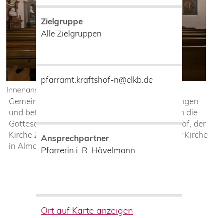
Zielgruppe
Alle Zielgruppen
pfarramt.kraftshof-n@elkb.de
Innenansicht der Kirche St.Georg Kraftshof
Gemeinschaft erleben, Gottesdienste feiern, singen
und beten – in unserer Kirchengemeinde finden die
Gottesdienste in der St.Georgskirche in Kraftshof, der
Kirche Zum Guten Hirten in Boxdorf und in der Kirche
Ansprechpartner
in Almoshof statt.
Pfarrerin i. R. Hövelmann
Ort auf Karte anzeigen